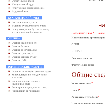
Обязательный аудит
Инициативный аудит
Аудиторское сопровождение
Кадровый аудит
БУХГАЛТЕРСКИЙ УЧЕТ
Восстановление учета
на
Ведение бухгалтерского учета
Консультации по бухгалтерскому
учету и налогообложению
Поля, помеченные * — обязат
Наименование организации
ОЦЕНКА
Оценка недвижимости
ОГРН
Оценка бизнеса
Оценка оборудования
ИНН/КПП
Оценка транспорта
Оценка ценных бумаг
Вид деятельности
Оценка НМА
Фактический адрес
ЮРИДИЧЕСКИЕ УСЛУГИ
Ведение дел в Арбитражных судах
Общие све
Консультации по юридическим
вопросам
Сопровождение сделок с
Контактное лицо
*
недвижимостью
Регистрация юридических лиц
E-mail
*
Ликвидация организации
Контактные телефоны
*
Организационно-правовая