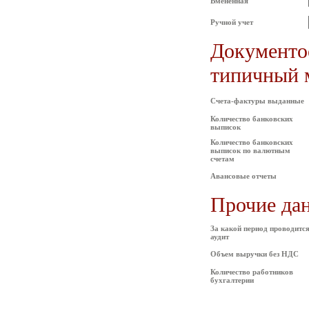
Вмененная
Ручной учет
Документоо
типичный 
Счета-фактуры выданные
Количество банковских
выписок
Количество банковских
выписок по валютным
счетам
Авансовые отчеты
Прочие да
За какой период проводитс
аудит
Объем выручки без НДС
Количество работников
бухгалтерии