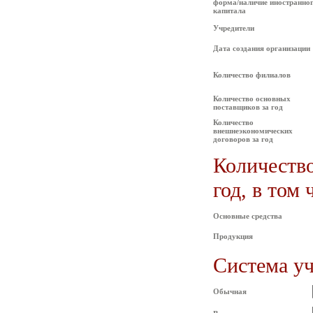
форма/наличие иностранно
капитала
Учредители
Дата создания организации
Количество филиалов
Количество основных
поставщиков за год
Количество
внешнеэкономических
договоров за год
Количеств
год, в том 
Основные средства
Продукция
Система уч
Обычная